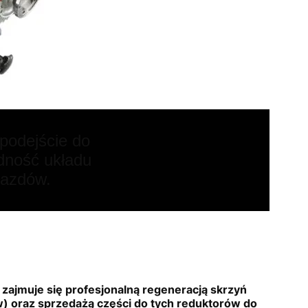
 podejście do
dność układu
jazdów.
zajmuje się profesjonalną regeneracją skrzyń
) oraz sprzedażą części do tych reduktorów do