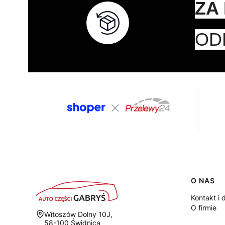
ZA
OD
Linki
O NAS
Kontakt i 
O firmie
Adres:
Witoszów Dolny 10J,
58-100 Świdnica