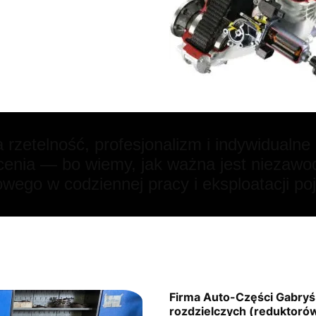
rzetelność, profesjonalizm i indywidualne
cenia — bo wiemy, jak ważna jest niezawo
wego w codziennej pracy i eksploatacji po
Firma Auto-Części Gabryś 
rozdzielczych (reduktorów