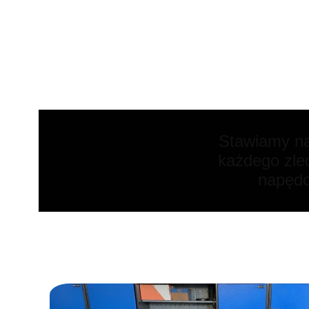
Stawiamy na 
każdego zle
napędo