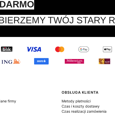
 DARMO
BIERZEMY TWÓJ STARY 
 w stopce
OBSŁUGA KLIENTA
dane firmy
Metody płatności
Czas i koszty dostawy
Czas realizacji zamówienia