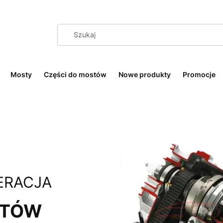
Mosty
Części do mostów
Nowe produkty
Promocje
ERACJA
STÓW